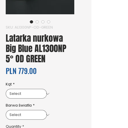
SKU: AL1300NP-OD-GREEN
Latarka nurkowa
Big Blue AL1300NP
5° OD GREEN
Price
PLN 779.00
Kąt
*
Barwa światła
*
Quantity
*