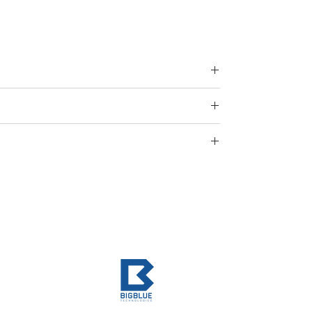
gi, smar, wodoszczelny worek