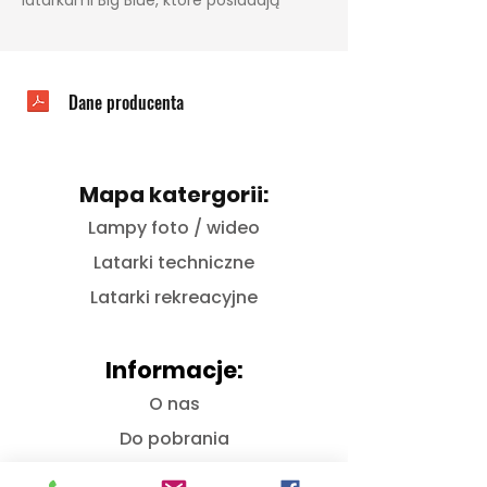
specjalne wgłębienie pod montaż.
Śruba w zestawie.
Dane producenta
Mapa katergorii:
Lampy foto / wideo
Latarki techniczne
Latarki rekreacyjne
Informacje:
O nas
Do pobrania
Kontakt