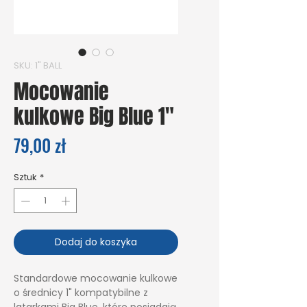
SKU: 1" BALL
Mocowanie
kulkowe Big Blue 1"
Cena
79,00 zł
Sztuk
*
Dodaj do koszyka
Standardowe mocowanie kulkowe
o średnicy 1" kompatybilne z
latarkami Big Blue, które posiadają