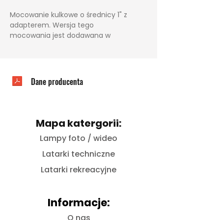
Mocowanie kulkowe o średnicy 1" z
adapterem. Wersja tego
mocowania jest dodawana w
komplecie z lampami Big Blue od
15000 lumenów i mocniejszych.
Śruba w zestawie.
Dane producenta
Mapa katergorii:
Lampy foto / wideo
Latarki techniczne
Latarki rekreacyjne
Informacje:
O nas