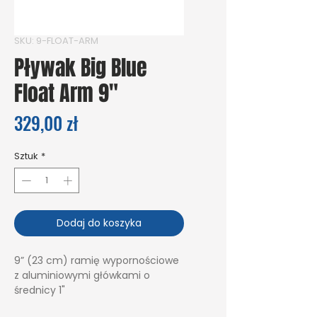
SKU: 9-FLOAT-ARM
Pływak Big Blue
Float Arm 9"
Cena
329,00 zł
Sztuk
*
Dodaj do koszyka
9” (23 cm) ramię wypornościowe
z aluminiowymi główkami o
średnicy 1"