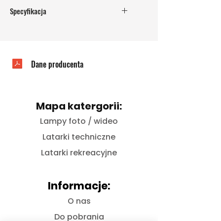
Wymiary: 70 mm x 228 mm
Specyfikacja
Waga: 281 g
Wyporność: 360 g
Wymiary: 70 mm x 228 mm
Waga: 281 g
Wyporność: 360 g
Dane producenta
Mapa katergorii:
Lampy foto / wideo
Latarki techniczne
Latarki rekreacyjne
Informacje:
O nas
Do pobrania