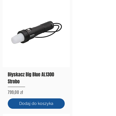
Błyskacz Big Blue AL1300
Strobo
Cena
799,00 zł
Dodaj do koszyka