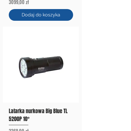
Cena
3099,00 zł
Dodaj do koszyka
Latarka nurkowa Big Blue TL
5200P 10°
Cena
2369,00 zł