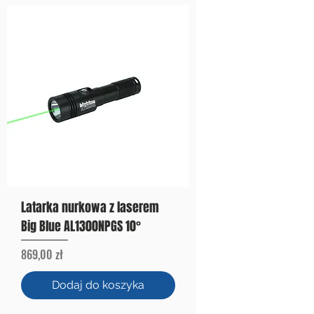
Latarka nurkowa z laserem
Big Blue AL1300NPGS 10°
Cena
869,00 zł
Dodaj do koszyka