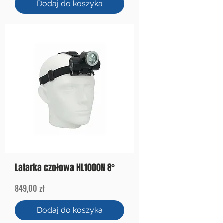
Dodaj do koszyka
Latarka czołowa HL1000N 8°
Cena
849,00 zł
Dodaj do koszyka