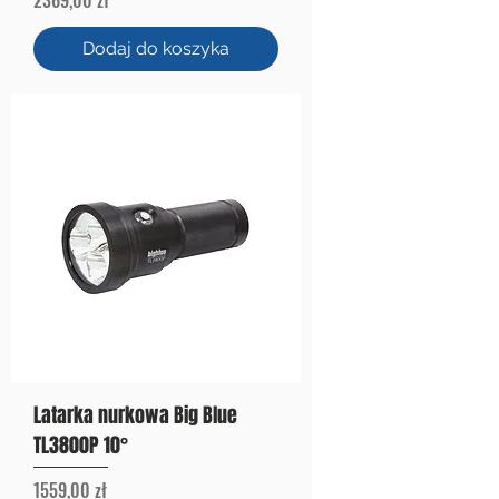
Dodaj do koszyka
Latarka nurkowa Big Blue
TL3800P 10°
Cena
1559,00 zł