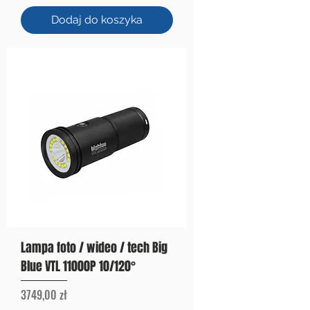
Dodaj do koszyka
Lampa foto / wideo / tech Big
Blue VTL 11000P 10/120°
Cena
3749,00 zł