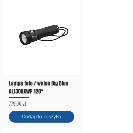
Lampa foto / wideo Big Blue
AL1300XWP 120°
Cena
779,00 zł
Dodaj do koszyka