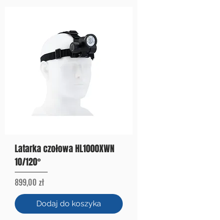
Latarka czołowa HL1000XWN
10/120°
Cena
899,00 zł
Dodaj do koszyka