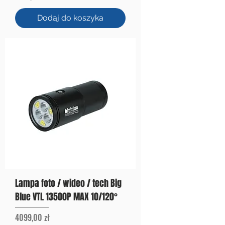
Dodaj do koszyka
Lampa foto / wideo / tech Big
Blue VTL 13500P MAX 10/120°
Cena
4099,00 zł