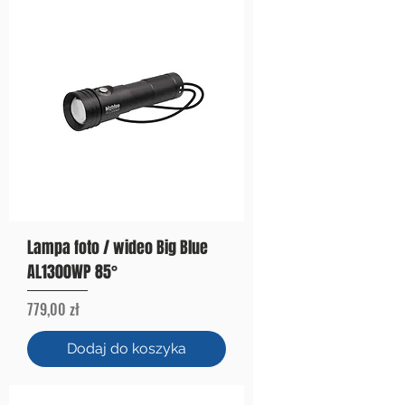
Lampa foto / wideo Big Blue
AL1300WP 85°
Cena
779,00 zł
Dodaj do koszyka