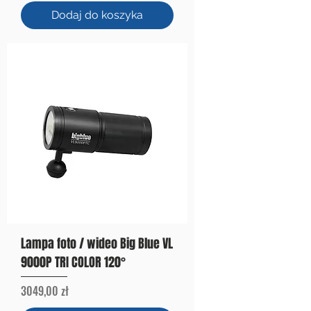
Dodaj do koszyka
Lampa foto / wideo Big Blue VL
9000P TRI COLOR 120°
Cena
3049,00 zł