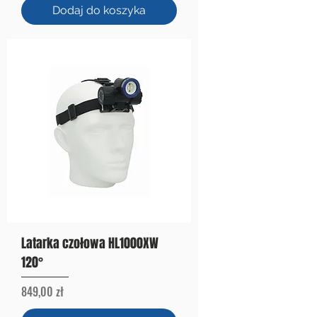
Dodaj do koszyka
Latarka czołowa HL1000XW
120°
Cena
849,00 zł